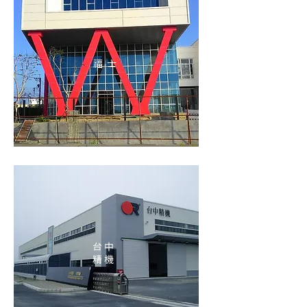
福 士
台 中
精 機