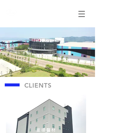
STRONWING
STEEL.
CLIENTS
宣 德 醫 材